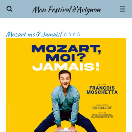
Mon Festival d'Avignon
Passer
au
contenu
principal
Mozart moi? Jamais! ⭐⭐⭐⭐