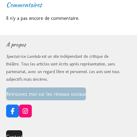
Commentaires
Il n'y a pas encore de commentaire.
À propos
Spectatrice Lambda
est un site indépendant de critique de
théâtre. Tous les articles sont écrits après représentation, sans
partenariat, avec un regard libre et personnel. Les avis sont tous
subjectifs mais sincères.
Retrouvez moi sur les réseaux sociaux
F
I
a
n
c
s
e
t
Contact
b
a