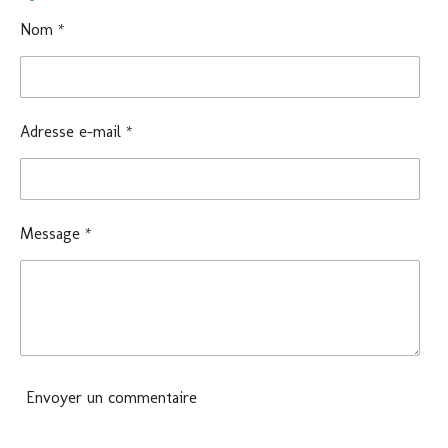
g
g
g
g
e
e
e
e
Nom *
r
r
r
r
Adresse e-mail *
Message *
Envoyer un commentaire