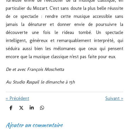
furieuse envie de réécouter de la musique classique, en
particulier du Mozart. C'est sans doute la plus belle réussite
de ce spectacle : rendre cette musique accessible sans
jamais la dénaturer et donner envie de poursuivre la
découverte une fois le rideau tombé. Un spectacle
intelligent, généreux et remarquablement interprété, qui
séduira aussi bien les mélomanes que ceux qui pensent
encore que la musique classique n'est pas faite pour eux.
De et avec François Moschetta
Au Studio Raspail le dimanche à 15h
«
Précédent
Suivant
»
P
P
P
P
a
a
a
a
r
r
r
r
Ajouter un commentaire
t
t
t
t
a
a
a
a