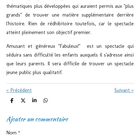
thématiques plus développées qui auraient permis aux "plus
grands" de trouver une matière supplémentaire derrière
l'histoire. Rien de rédhibitoire toutefois, car le spectacle
atteint pleinement son objectif premier.
Amusant et généreux "
Fabuleux!"
est un spectacle qui
séduira sans difficulté les enfants auxquels il s'adresse ainsi
que leurs parents. Il sera difficile de trouver un spectacle
jeune public plus qualitatif.
«
Précédent
Suivant
»
P
P
P
P
a
a
a
a
r
r
r
r
Ajouter un commentaire
t
t
t
t
a
a
a
a
g
g
g
g
e
e
e
e
Nom *
r
r
r
r