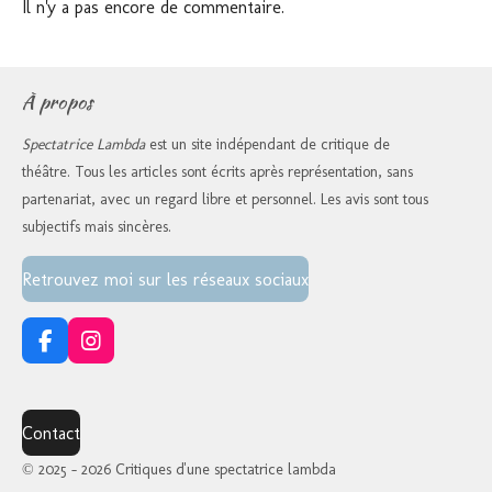
Il n'y a pas encore de commentaire.
À propos
Spectatrice Lambda
est un site indépendant de critique de
théâtre. Tous les articles sont écrits après représentation, sans
partenariat, avec un regard libre et personnel. Les avis sont tous
subjectifs mais sincères.
Retrouvez moi sur les réseaux sociaux
F
I
a
n
c
s
e
t
Contact
b
a
o
g
© 2025 - 2026 Critiques d'une spectatrice lambda
o
r