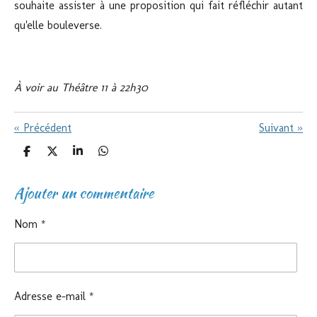
souhaite assister à une proposition qui fait réfléchir autant
qu'elle bouleverse.
À voir au Théâtre 11 à 22h30
«
Précédent
Suivant
»
P
P
P
P
a
a
a
a
r
r
r
r
Ajouter un commentaire
t
t
t
t
a
a
a
a
g
g
g
g
e
e
e
e
Nom *
r
r
r
r
Adresse e-mail *