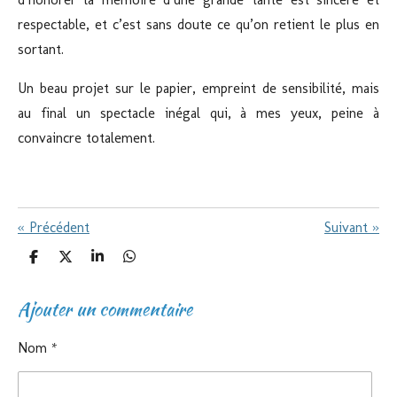
respectable, et c’est sans doute ce qu’on retient le plus en
sortant.
Un beau projet sur le papier, empreint de sensibilité, mais
au final un spectacle inégal qui, à mes yeux, peine à
convaincre totalement.
«
Précédent
Suivant
»
P
P
P
P
a
a
a
a
r
r
r
r
Ajouter un commentaire
t
t
t
t
a
a
a
a
g
g
g
g
e
e
e
e
Nom *
r
r
r
r