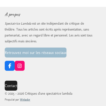
À propos
Spectatrice Lambda
est un site indépendant de critique de
théâtre. Tous les articles sont écrits après représentation, sans
partenariat, avec un regard libre et personnel. Les avis sont tous
subjectifs mais sincères.
Retrouvez moi sur les réseaux sociaux
F
I
a
n
c
s
e
t
Contact
b
a
o
g
© 2025 - 2026 Critiques d'une spectatrice lambda
o
r
k
a
Propulsé par
Webador
m