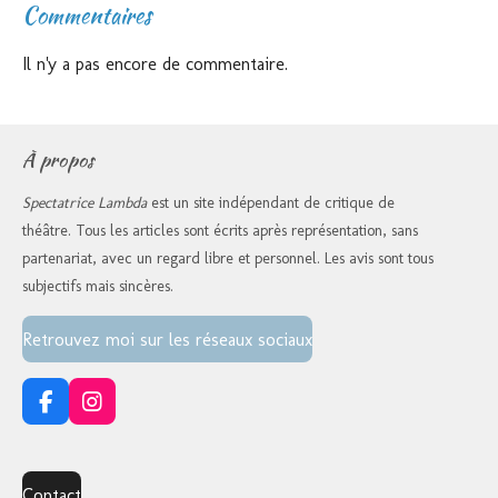
Commentaires
Il n'y a pas encore de commentaire.
À propos
Spectatrice Lambda
est un site indépendant de critique de
théâtre. Tous les articles sont écrits après représentation, sans
partenariat, avec un regard libre et personnel. Les avis sont tous
subjectifs mais sincères.
Retrouvez moi sur les réseaux sociaux
F
I
a
n
c
s
e
t
Contact
b
a