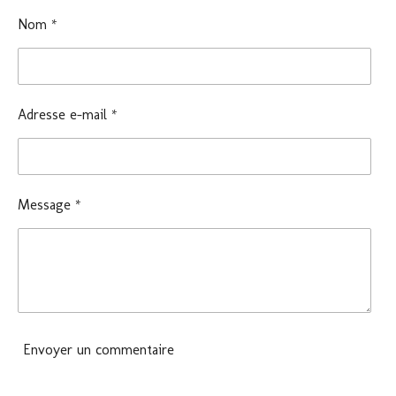
g
g
g
g
e
e
e
e
Nom *
r
r
r
r
Adresse e-mail *
Message *
Envoyer un commentaire