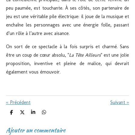
peu paumée, est touchante. À ses côtés, son partenaire de
jeu est une véritable pile électrique: il joue de la musique et
enchaîne les personnages avec une énergie folle, passant
d’un rôle à l’autre avec aisance.
On sort de ce spectacle à la fois surpris et charmé. Sans
être un coup de cœur absolu, "
La Tête Ailleurs
" est une jolie
proposition, inventive et pleine de malice, qui devrait
également vous émouvoir.
«
Précédent
Suivant
»
P
P
P
P
a
a
a
a
r
r
r
r
Ajouter un commentaire
t
t
t
t
a
a
a
a