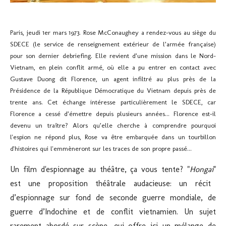
Paris, jeudi 1er mars 1973.
Rose McConaughey a rendez-vous au siège du
SDECE (le service de renseignement extérieur de l’armée française)
pour son dernier debriefing. Elle revient d’une mission dans le Nord-
Vietnam, en plein conflit armé, où elle a pu entrer en contact avec
Gustave Duong dit Florence, un agent infiltré au plus près de la
Présidence de la République Démocratique du Vietnam depuis près de
trente ans. Cet échange intéresse particulièrement le SDECE, car
Florence a cessé d’émettre depuis plusieurs années... Florence est-il
devenu un traître? Alors qu’elle cherche à comprendre pourquoi
l'espion ne répond plus, Rose va être embarquée dans un tourbillon
d'histoires qui l'emmèneront sur les traces de son propre passé...
Un film d'espionnage au théâtre, ça vous tente? "
Hongai
"
est une proposition théâtrale audacieuse: un récit
d’espionnage sur fond de seconde guerre mondiale, de
guerre d’Indochine et de conflit vietnamien. Un sujet
rarement abordé sur scène, qui offre ici un mélange de