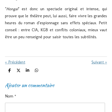
"
Hongai
"
est donc un spectacle original et intense, qui
prouve que le théâtre peut, lui aussi, faire vivre les grandes
heures du roman d’espionnage sans effets spéciaux. Petit
conseil : entre CIA, KGB et conflits coloniaux, mieux vaut
être un peu renseigné pour saisir toutes les subtilités.
«
Précédent
Suivant
»
P
P
P
P
a
a
a
a
r
r
r
r
Ajouter un commentaire
t
t
t
t
a
a
a
a
g
g
g
g
e
e
e
e
Nom *
r
r
r
r