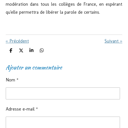
modération dans tous les collèges de France, en espérant
qu'elle permettra de libérer la parole de certains.
«
Précédent
Suivant
»
P
P
P
P
a
a
a
a
r
r
r
r
Ajouter un commentaire
t
t
t
t
a
a
a
a
g
g
g
g
e
e
e
e
Nom *
r
r
r
r
Adresse e-mail *