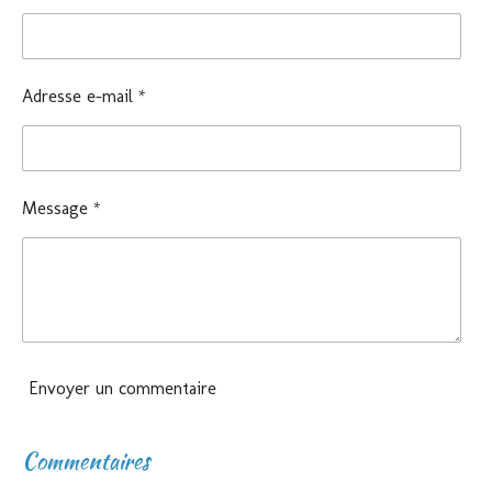
r
r
r
r
Adresse e-mail *
Message *
Envoyer un commentaire
Commentaires