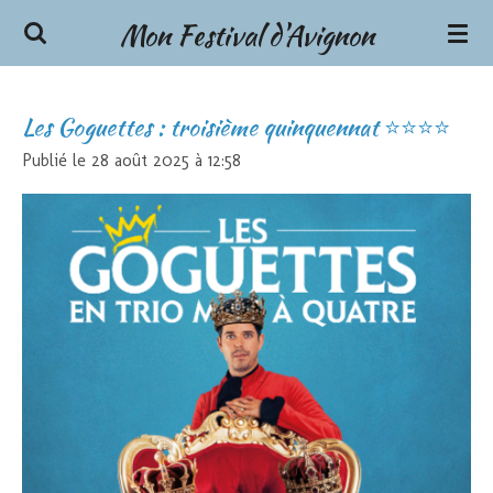
Mon Festival d'Avignon
Passer
au
contenu
principal
Les Goguettes : troisième quinquennat ⭐⭐⭐⭐
Publié le 28 août 2025 à 12:58