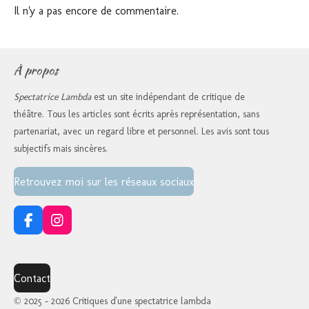
Il n'y a pas encore de commentaire.
À propos
Spectatrice Lambda
est un site indépendant de critique de
théâtre. Tous les articles sont écrits après représentation, sans
partenariat, avec un regard libre et personnel. Les avis sont tous
subjectifs mais sincères.
Retrouvez moi sur les réseaux sociaux
F
I
a
n
c
s
e
t
Contact
b
a
o
g
© 2025 - 2026 Critiques d'une spectatrice lambda
o
r