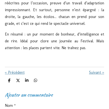
réécrites pour l’occasion, preuve d’un travail d’adaptation
impressionnant. Et surtout, personne n’est épargné : la
droite, la gauche, les écolos... chacun en prend pour son
grade, et c’est ce qui rend le spectacle universel.
En résumé : un pur moment de bonheur, d’intelligence et
de rire. Idéal pour clore une journée au Festival. Mais
attention : les places partent vite. Ne traînez pas.
«
Précédent
Suivant
»
P
P
P
P
a
a
a
a
r
r
r
r
Ajouter un commentaire
t
t
t
t
a
a
a
a
g
g
g
g
e
e
e
e
Nom *