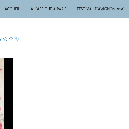
ACCUEIL
A L'AFFICHE À PARIS
FESTIVAL D'AVIGNON 2026
 ⭐⭐⭐⭐✨