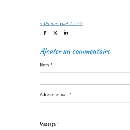
«
Un mec cool ⭐⭐⭐✨
P
P
P
a
a
a
r
r
r
Ajouter un commentaire
t
t
t
a
a
a
g
g
g
e
e
e
Nom *
r
r
r
Adresse e-mail *
Message *